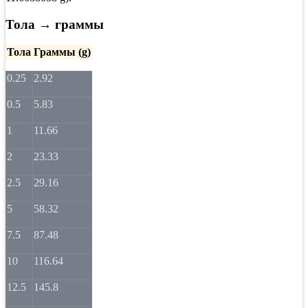
Тола → граммы
Тола
Граммы (g)
0.25
2.92
0.5
5.83
1
11.66
2
23.33
2.5
29.16
5
58.32
7.5
87.48
10
116.64
12.5
145.8