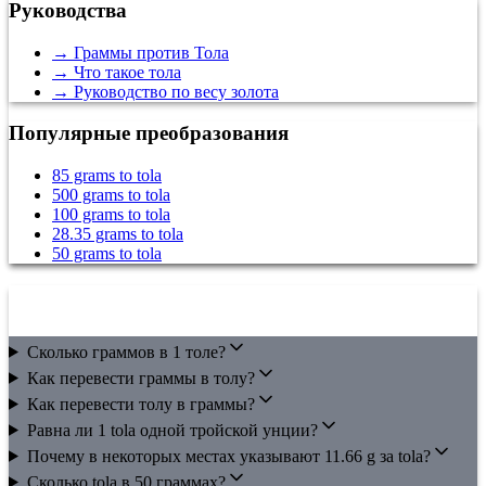
Руководства
→
Граммы против Тола
→
Что такое тола
→
Руководство по весу золота
Популярные преобразования
85 grams to tola
500 grams to tola
100 grams to tola
28.35 grams to tola
50 grams to tola
Frequently Asked Questions
Сколько граммов в 1 толе?
Как перевести граммы в толу?
Как перевести толу в граммы?
Равна ли 1 tola одной тройской унции?
Почему в некоторых местах указывают 11.66 g за tola?
Сколько tola в 50 граммах?