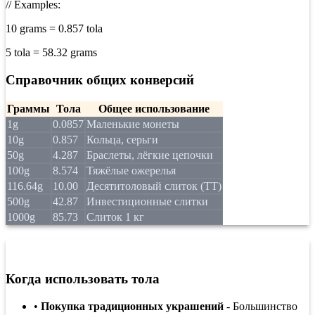
// Examples:
10 grams = 0.857 tola
5 tola = 58.32 grams
Справочник общих конверсий
Граммы
Тола
Общее использование
1g
0.0857
Маленькие монеты
10g
0.857
Кольца, серьги
50g
4.287
Браслеты, лёгкие цепочки
100g
8.574
Тяжёлые ожерелья
116.64g
10.00
Десятитоловый слиток (TT)
500g
42.87
Инвестиционные слитки
1000g
85.73
Слиток 1 кг
Когда и где используется тола?
Когда использовать тола
•
Покупка традиционных украшений
- Большинство