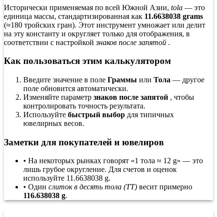
Исторически применяемая по всей Южной Азии,
tola
— это
единица массы, стандартизированная как
11.6638038 grams
(≈180 тройских гран). Этот инструмент умножает или делит
на эту константу и округляет только для отображения, в
соответствии с настройкой
знаков после запятой
.
Как пользоваться этим калькулятором
Введите значение в поле
Граммы
или
Тола
— другое
поле обновится автоматически.
Изменяйте параметр
знаков после запятой
, чтобы
контролировать точность результата.
Используйте
быстрый выбор
для типичных
ювелирных весов.
Заметки для покупателей и ювелиров
•
На некоторых рынках говорят «1 тола ≈ 12 g» — это
лишь грубое округление. Для счетов и оценок
используйте 11.6638038 g.
•
Один
слиток в десять тола (TT)
весит примерно
116.638038 g
.
Что такое тола?