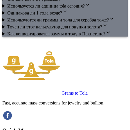
Используется ли единица tola сегодня?
Одинакова ли 1 тола везде?
Используются ли граммы и тола для серебра тоже?
Точен ли этот калькулятор для покупки золота?
Как конвертировать граммы в толу в Пакистане?
Grams to Tola
Fast, accurate mass conversions for jewelry and bullion.