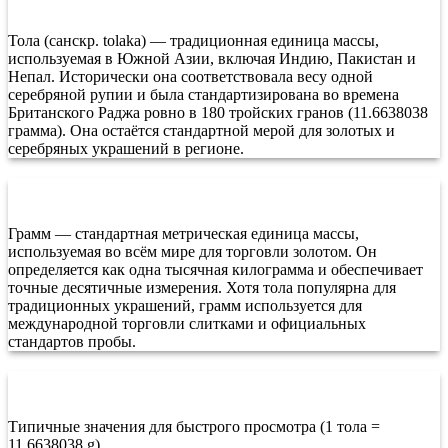
Тола (санскр. tolaka) — традиционная единица массы,
используемая в Южной Азии, включая Индию, Пакистан и
Непал. Исторически она соответствовала весу одной
серебряной рупии и была стандартизирована во времена
Британского Раджа ровно в 180 тройских гранов (11.6638038
грамма). Она остаётся стандартной мерой для золотых и
серебряных украшений в регионе.
Что такое грамм?
Грамм — стандартная метрическая единица массы,
используемая во всём мире для торговли золотом. Он
определяется как одна тысячная килограмма и обеспечивает
точные десятичные измерения. Хотя тола популярна для
традиционных украшений, грамм используется для
международной торговли слитками и официальных
стандартов пробы.
Таблица перевода граммов в толу
Типичные значения для быстрого просмотра (1 тола =
11.6638038 g).