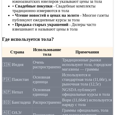
южноазиатских ювелиров указывают цены за тола
•
Свадебные покупки
- Свадебные комплекты
традиционно измеряются в тола
•
Чтение новостей о ценах на золото
- Многие газеты
публикуют ежедневные курсы за тола
•
Продажа старых украшений
- Дилеры часто
взвешивают и называют цены в тола
Где используется тола?
Использование
Страна
Примечания
тола
Традиционные рынки
Очень
🇮🇳 Индия
используют тола, городские
распространено
магазины — граммы
Используются и
Основная
🇵🇰 Пакистан
стандартная тола (11,66г), и
единица
рыночная тола (12,5г)
Основная
NGSDA публикует
🇳🇵 Непал
единица
официальные курсы в тола
Вори (11,664г) используется
🇧🇩 Бангладеш
Распространено
наряду с тола
Граммы официально, тола
🇦🇪 ОАЭ/
Понимается
для южноазиатских