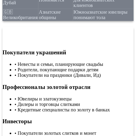
Дубай
клиентов
🇬🇧
Азиатские
Южноазиатские ювелиры
Великобритания
общины
понимают тола
Кто использует конвертер граммов в
тола?
Покупатели украшений
•
Невесты и семьи, планирующие свадьбы
•
Родители, покупающие подарки детям
•
Покупатели на праздники (Дивали, Ид)
Профессионалы золотой отрасли
•
Ювелиры и златокузнецы
•
Дилеры и торговцы слитками
•
Кредитные специалисты по золоту в банках
Инвесторы
•
Покупатели золотых слитков и монет