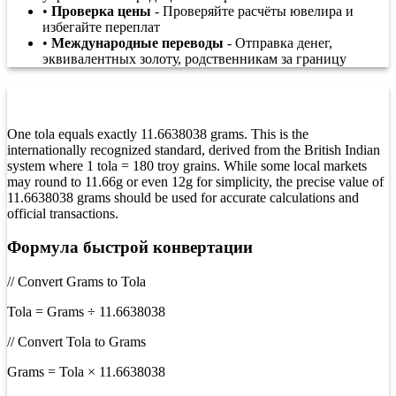
•
Проверка цены
- Проверяйте расчёты ювелира и
избегайте переплат
•
Международные переводы
- Отправка денег,
эквивалентных золоту, родственникам за границу
Сколько граммов в одной тола?
One tola equals exactly 11.6638038 grams. This is the
internationally recognized standard, derived from the British Indian
system where 1 tola = 180 troy grains. While some local markets
may round to 11.66g or even 12g for simplicity, the precise value of
11.6638038 grams should be used for accurate calculations and
official transactions.
Формула быстрой конвертации
// Convert Grams to Tola
Tola = Grams ÷ 11.6638038
// Convert Tola to Grams
Grams = Tola × 11.6638038