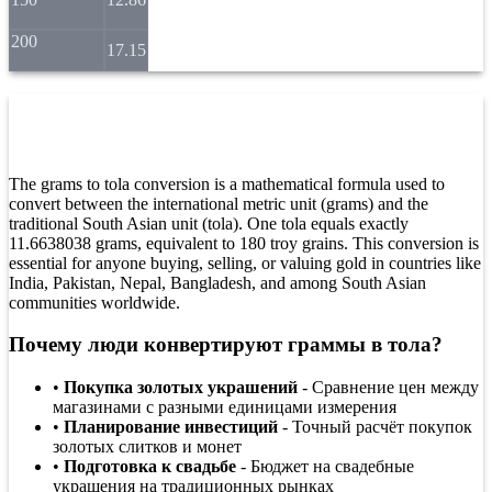
200
17.15
Что такое конвертация граммов в
тола?
The grams to tola conversion is a mathematical formula used to
convert between the international metric unit (grams) and the
traditional South Asian unit (tola). One tola equals exactly
11.6638038 grams, equivalent to 180 troy grains. This conversion is
essential for anyone buying, selling, or valuing gold in countries like
India, Pakistan, Nepal, Bangladesh, and among South Asian
communities worldwide.
Почему люди конвертируют граммы в тола?
•
Покупка золотых украшений
- Сравнение цен между
магазинами с разными единицами измерения
•
Планирование инвестиций
- Точный расчёт покупок
золотых слитков и монет
•
Подготовка к свадьбе
- Бюджет на свадебные
украшения на традиционных рынках