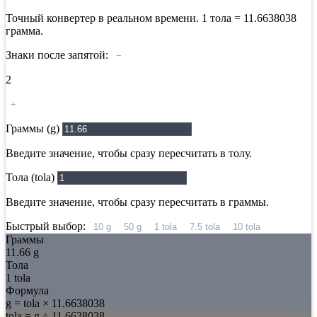
Точный конвертер в реальном времени. 1 тола = 11.6638038
грамма.
Знаки после запятой:
−
2
+
Граммы (g)
Введите значение, чтобы сразу пересчитать в толу.
Тола (tola)
Введите значение, чтобы сразу пересчитать в граммы.
Быстрый выбор:
10 g
50 g
1 tola
7.5 tola
10 tola
Граммы
11.66 g
Тола
1 tola
Формула
g = tola ×
11.6638038
tola = g ÷
11.6638038