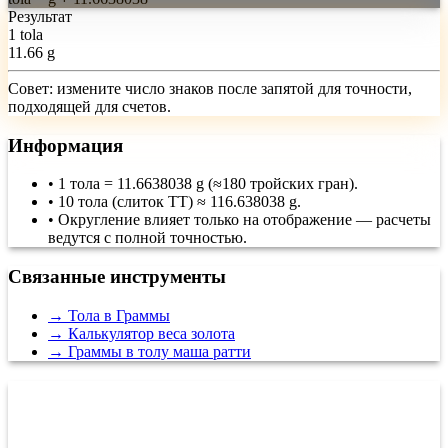
Результат
1 tola
11.66 g
Совет: измените число знаков после запятой для точности,
подходящей для счетов.
Информация
•
1 тола = 11.6638038 g (≈180 тройских гран).
•
10 тола (слиток TT) ≈ 116.638038 g.
•
Округление влияет только на отображение — расчеты
ведутся с полной точностью.
Связанные инструменты
→
Тола в Граммы
→
Калькулятор веса золота
→
Граммы в толу маша ратти
Как работает преобразование граммов
в тола