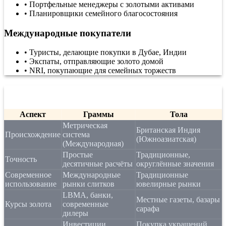
•
Портфельные менеджеры с золотыми активами
•
Планировщики семейного благосостояния
Международные покупатели
•
Туристы, делающие покупки в Дубае, Индии
•
Экспаты, отправляющие золото домой
•
NRI, покупающие для семейных торжеств
Граммы или тола: что использовать?
Аспект
Граммы
Тола
Метрическая
Британская Индия
Происхождение
система
(Южноазиатская)
(Международная)
Простые
Традиционные,
Точность
десятичные расчёты
округлённые значения
Современное
Международные
Традиционные
использование
рынки слитков
ювелирные рынки
LBMA, банки,
Местные газеты, базары
Курсы золота
современные
сарафа
дилеры
Инвестиции,
Покупка украшений,