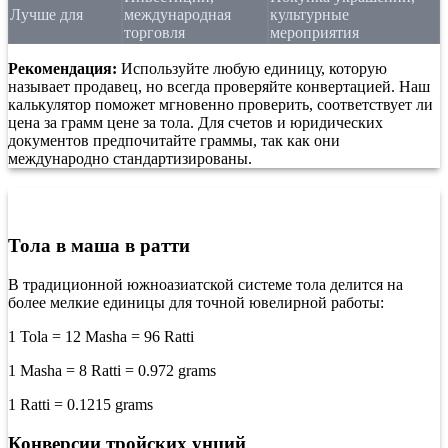
Лучше для
международная
культурные
торговля
мероприятия
Рекомендация:
Используйте любую единицу, которую
называет продавец, но всегда проверяйте конвертацией. Наш
калькулятор поможет мгновенно проверить, соответствует ли
цена за грамм цене за тола. Для счетов и юридических
документов предпочитайте граммы, так как они
международно стандартизированы.
Связанные расчёты веса золота
Тола в маша в ратти
В традиционной южноазиатской системе тола делится на
более мелкие единицы для точной ювелирной работы:
1 Tola = 12 Masha = 96 Ratti
1 Masha = 8 Ratti = 0.972 grams
1 Ratti = 0.1215 grams
Конверсии тройских унций